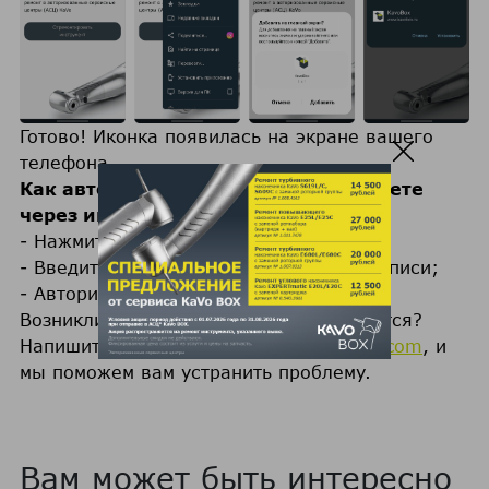
Готово! Иконка появилась на экране вашего
телефона.
Как авторизоваться в личном кабинете
через иконку:
- Нажмите на значок KaVo BOX;
- Введите логин и пароль от учетной записи;
- Авторизуйтесь в системе.
Возникли вопросы? Иконка не появляется?
Напишите нам
techsupport.russia@kavo.com
, и
мы поможем вам устранить проблему.
Вам может быть интересно